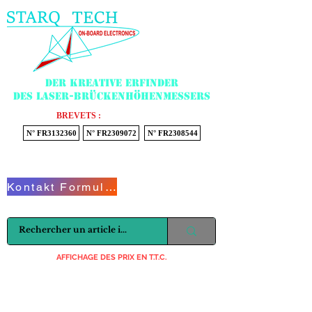
Menu
Der kreative Erfinder
des Laser-Brückenhöhenmessers
BREVETS :
N° FR3132360
N° FR2309072
N° FR2308544
Voir mon panier
Kontakt Formular
AFFICHAGE DES PRIX EN T.T.C.