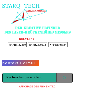
Menu
Der kreative Erfinder
des Laser-Brückenhöhenmessers
BREVETS :
N° FR3132360
N° FR2309072
N° FR2308544
Voir mon panier
Kontakt Formular
AFFICHAGE DES PRIX EN T.T.C.