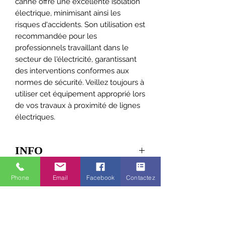
canne offre une excellente isolation
électrique, minimisant ainsi les
risques d'accidents. Son utilisation est
recommandée pour les
professionnels travaillant dans le
secteur de l'électricité, garantissant
des interventions conformes aux
normes de sécurité. Veillez toujours à
utiliser cet équipement approprié lors
de vos travaux à proximité de lignes
électriques.
INFO
Réference: 18407000
Phone
Email
Facebook
Contactez
Pige pour la mesure de hauteur de
véhicles, avant-toits, etc.
Construction robuste – équiement
incontournable pour le quotidien des