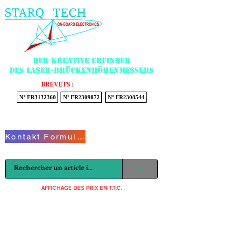
Menu
Der kreative Erfinder
des Laser-Brückenhöhenmessers
BREVETS :
N° FR3132360
N° FR2309072
N° FR2308544
Voir mon panier
Kontakt Formular
AFFICHAGE DES PRIX EN T.T.C.