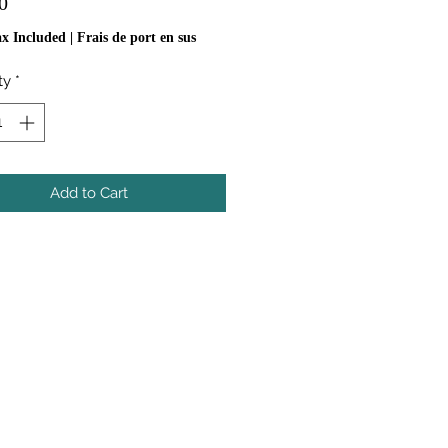
Price
0
ax Included
|
Frais de port en sus
ty
*
Add to Cart