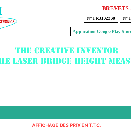
BREVETS 
N° FR3132360
N° 
Application Google Play 
The creative inventor
the laser bridge height mea
Voir mon panier
AFFICHAGE DES PRIX EN T.T.C.