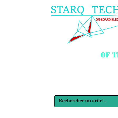
of 
Langues :