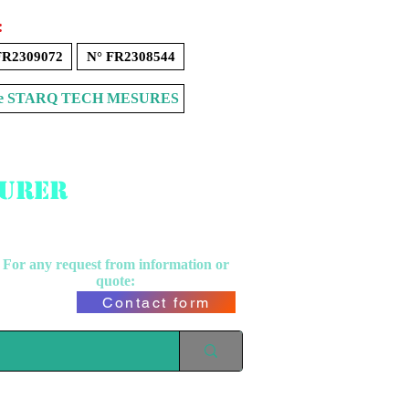
:
FR2309072
N° FR2308544
Store STARQ TECH MESURES
surer
For any request from
information or
quote:
Contact form