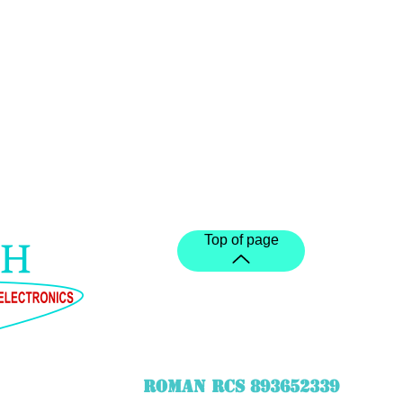
Top of page
ROMAN RCS 893652339