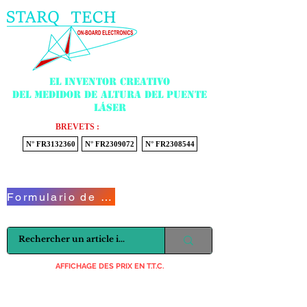
Menu
El inventor creativo
del medidor de altura del puente
láser
BREVETS :
N° FR3132360
N° FR2309072
N° FR2308544
Voir mon panier
Formulario de contacto
AFFICHAGE DES PRIX EN T.T.C.