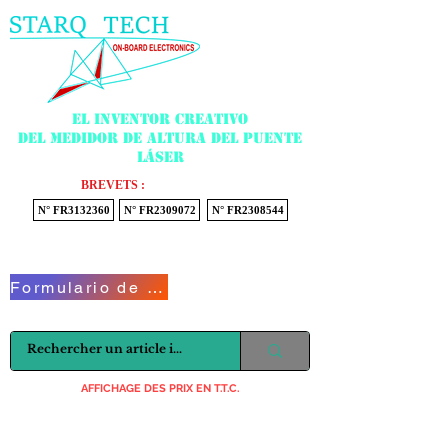
Menu
El inventor creativo
del medidor de altura del puente
láser
BREVETS :
N° FR3132360
N° FR2309072
N° FR2308544
Voir mon panier
Formulario de contacto
AFFICHAGE DES PRIX EN T.T.C.