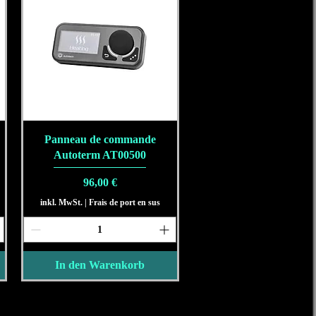
Schnellansicht
Panneau de commande
Autoterm AT00500
Preis
96,00 €
inkl. MwSt.
|
Frais de port en sus
In den Warenkorb