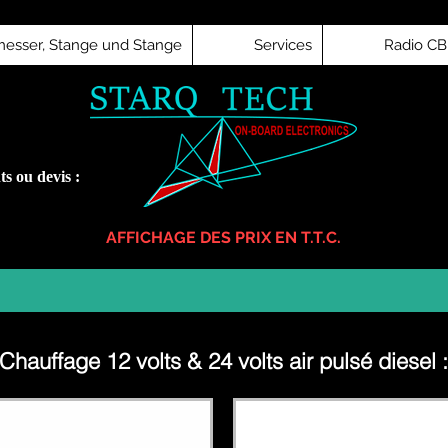
esser, Stange und Stange
Services
Radio CB 
s ou devis :
AFFICHAGE DES PRIX EN T.T.C.
Chauffage 12 volts & 24 volts air pulsé diesel :