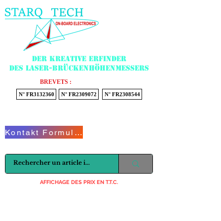
Menu
Der kreative Erfinder
des Laser-Brückenhöhenmessers
BREVETS :
N° FR3132360
N° FR2309072
N° FR2308544
Voir mon panier
Kontakt Formular
AFFICHAGE DES PRIX EN T.T.C.