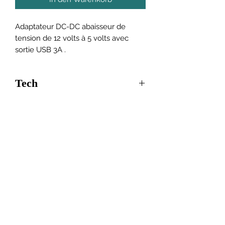
Adaptateur DC-DC abaisseur de
tension de 12 volts à 5 volts avec
sortie USB 3A .
Tech
L'adaptateur abaisseur DC-DC 12volts
usb 5 volts 3A, convient pour le
domaine de l'audio, de la radio, du
moniteur, de l'affichage LED, de la
voiture pour enfants, de la télévision
LCD, du ventilateur électrique, de la
production d'énergie solaire, des
panneaux photovoltaïques, des
moteurs, des équipements industriels
et autres. Il est adapté pour les
véhicules utilitaires, camions ,