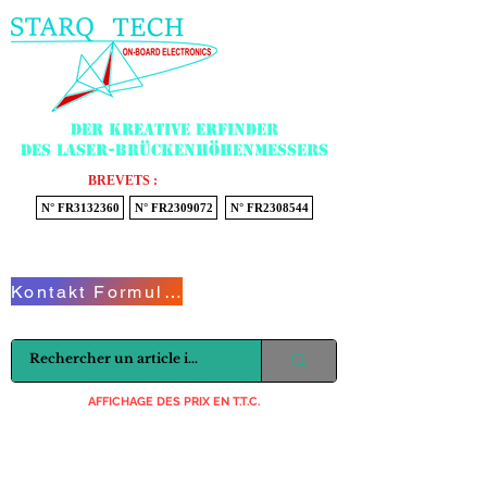
Menu
Der kreative Erfinder
des Laser-Brückenhöhenmessers
BREVETS :
N° FR3132360
N° FR2309072
N° FR2308544
Voir mon panier
Kontakt Formular
AFFICHAGE DES PRIX EN T.T.C.