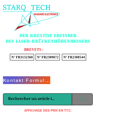
Menu
Der kreative Erfinder
des Laser-Brückenhöhenmessers
BREVETS :
N° FR3132360
N° FR2309072
N° FR2308544
Voir mon panier
Kontakt Formular
AFFICHAGE DES PRIX EN T.T.C.