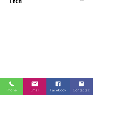
Tech
Tension
:
20 à 30 V
d'alimentation
DC
Puissance de
:
400 W
sortie en continu
Tension /
:
220 VAC
Fréquence de
50 Hz +/-
sortie
2 %
5V
Phone
Email
Facebook
Contactez