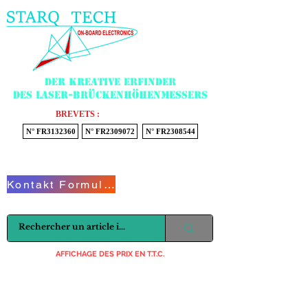
Menu
Der kreative Erfinder
des Laser-Brückenhöhenmessers
BREVETS :
N° FR3132360
N° FR2309072
N° FR2308544
Voir mon panier
Kontakt Formular
AFFICHAGE DES PRIX EN T.T.C.