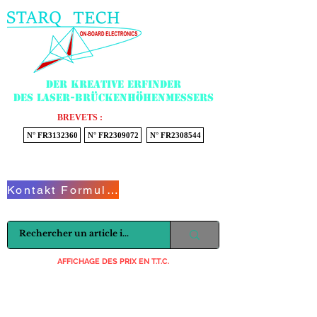
Menu
Der kreative Erfinder
des Laser-Brückenhöhenmessers
BREVETS :
N° FR3132360
N° FR2309072
N° FR2308544
Voir mon panier
Kontakt Formular
AFFICHAGE DES PRIX EN T.T.C.