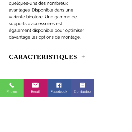
quelques-uns des nombreux
avantages. Disponible dans une
variante bicolore. Une gamme de
supports d'accessoires est
également disponible pour optimiser
davantage les options de montage.
CARACTERISTIQUES
COULEUR
AMBRE / BLANC
MONTER
SURFACE
Phone
Email
Facebook
Contactez
TYPE
12 DEL
DIRECTIONNEL
MODÈLE DE
70
FLASH