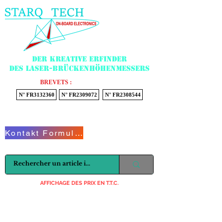
Menu
Der kreative Erfinder
des Laser-Brückenhöhenmessers
BREVETS :
N° FR3132360
N° FR2309072
N° FR2308544
Voir mon panier
Kontakt Formular
AFFICHAGE DES PRIX EN T.T.C.