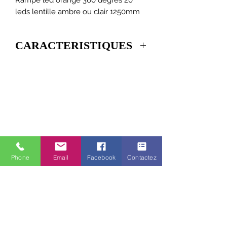
leds lentille ambre ou clair 1250mm
CARACTERISTIQUES
TYPE DE MODULE
20 LED
APPROBATION
R10
HAUTEUR
85
LONGUEUR
1250
LARGEUR
Phone
Email
Facebook
Contactez
PROFONDEUR
200
GARANTIE
5
ANNÉES
TENSION
12-24V