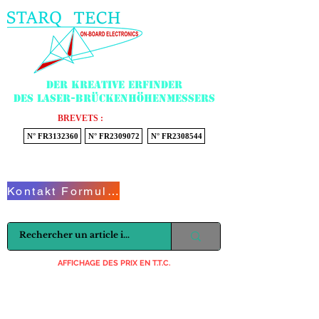
Menu
Der kreative Erfinder
des Laser-Brückenhöhenmessers
BREVETS :
N° FR3132360
N° FR2309072
N° FR2308544
Voir mon panier
Kontakt Formular
AFFICHAGE DES PRIX EN T.T.C.