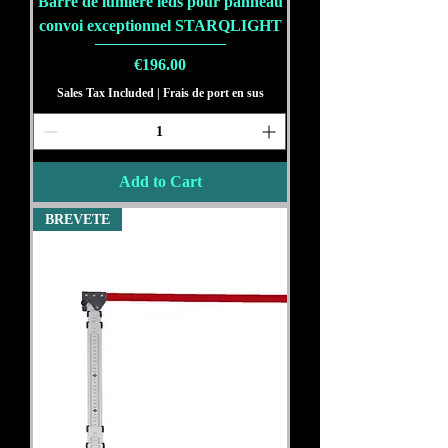
Barre de lumiere leds pour panneau
convoi exceptionnel STARQLIGHT
Price
€196.00
Sales Tax Included
|
Frais de port en sus
Add to Cart
BREVETE