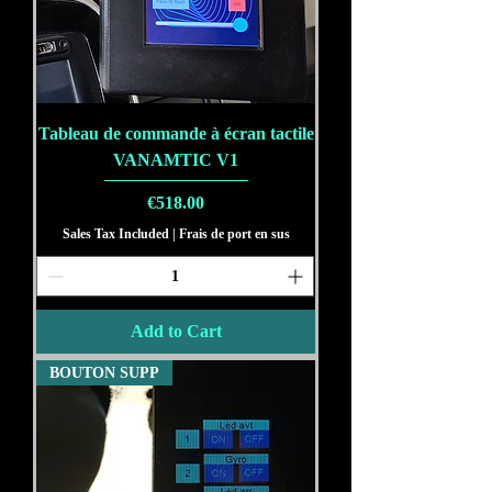
Tableau de commande à écran tactile
VANAMTIC V1
Price
€518.00
Sales Tax Included
|
Frais de port en sus
Add to Cart
BOUTON SUPP