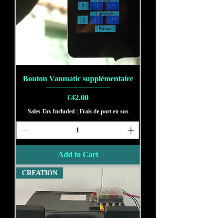
Bouton Vanmatic supplémentaire
Price
€42.00
Sales Tax Included
|
Frais de port en sus
Add to Cart
CREATION