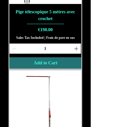
Pige télescopique 5 mètres avec
crochet
Price
€198.00
Sales Tax Included
|
Frais de port en sus
Add to Cart