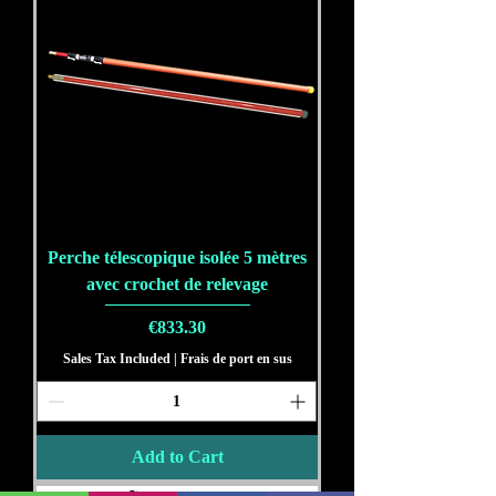
Perche télescopique isolée 5 mètres
avec crochet de relevage
Price
€833.30
Sales Tax Included
|
Frais de port en sus
Add to Cart