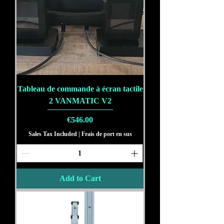
Tableau de commande à écran tactile
2 VANMATIC V2
Price
€546.00
Sales Tax Included
|
Frais de port en sus
Add to Cart