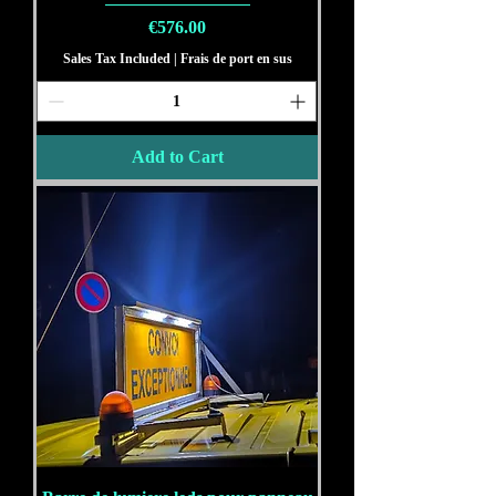
Price
€576.00
Sales Tax Included
|
Frais de port en sus
Add to Cart