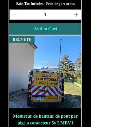
Sales Tax Included
|
Frais de port en sus
Add to Cart
BREVETE
Mesureur de hauteur de pont par
pige a contacteur 5v LMBV1