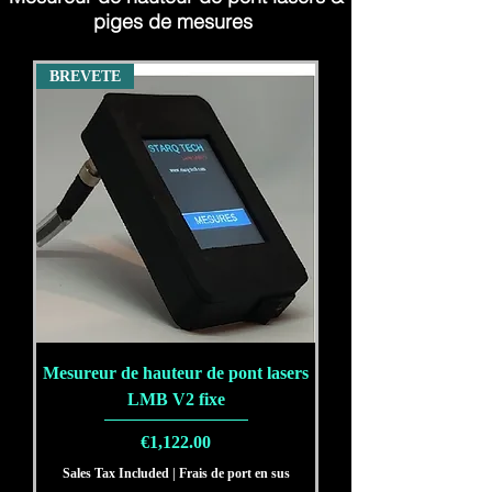
piges de mesures
BREVETE
Mesureur de hauteur de pont lasers
LMB V2 fixe
Price
€1,122.00
Sales Tax Included
|
Frais de port en sus