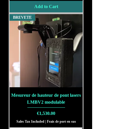
Add to Cart
BREVETE
Mesureur de hauteur de pont lasers
LMBV2 modulable
Price
€1,530.00
Sales Tax Included
|
Frais de port en sus