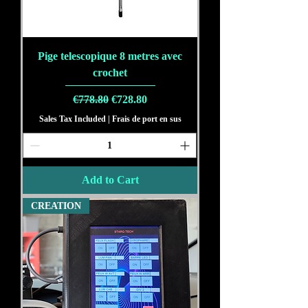
Pige telescopique 8 metres avec
crochet
Regular Price
Sale Price
€778.80
€728.80
Sales Tax Included
|
Frais de port en sus
Add to Cart
CREATION