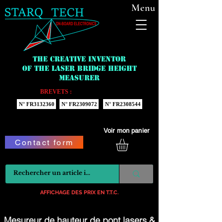
Menu
The creative inventor
of the laser bridge height
measurer
BREVETS :
N° FR3132360
N° FR2309072
N° FR2308544
Voir mon panier
Contact form
AFFICHAGE DES PRIX EN T.T.C.
Mesureur de hauteur de pont lasers &