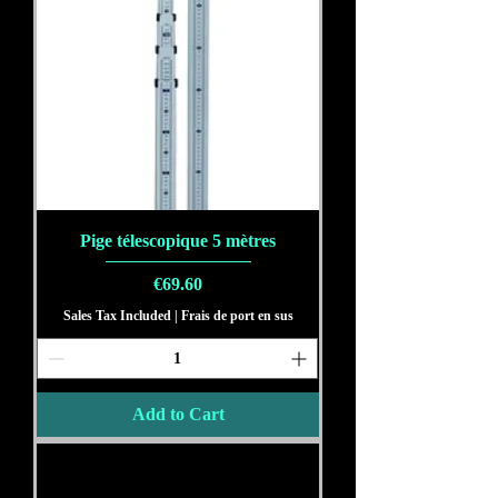
Pige télescopique 5 mètres
Price
€69.60
Sales Tax Included
|
Frais de port en sus
Add to Cart