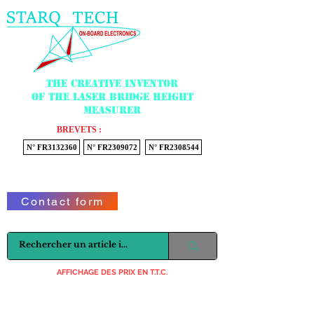
Menu
The creative inventor
of the laser bridge height
measurer
BREVETS :
N° FR3132360
N° FR2309072
N° FR2308544
Voir mon panier
Contact form
AFFICHAGE DES PRIX EN T.T.C.