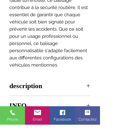
faible luminosité, ce balisage
contribue à la sécurité routière. Il est
essentiel de garantir que chaque
véhicule soit bien signalé pour
prévenir les accidents. Que ce soit
pour un usage professionnel ou
personnel, ce balisage
personnalisable s'adapte facilement
aux différentes configurations des
véhicules mentionnés.
description
Kit de balisage CL1 pour petit
INFO
véhicule , clio, partner, doblo,
berlingo
Lors de votre commande,
Phone
Email
Facebook
Contactez
composé de bandes réfléchissantes
indiquez par message :
adhésives 3M coupées aux
la marque du véhicule
dimensions de votre véhicule
Le modèle du véhicule