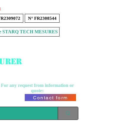
:
FR2309072
N° FR2308544
Store STARQ TECH MESURES
surer
For any request from
information or
quote:
Contact form