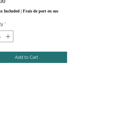
Price
00
ax Included
|
Frais de port en sus
ty
*
Add to Cart