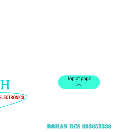
Top of page
ROMAN RCS 893652339