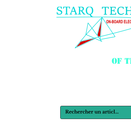
of 
Langues :