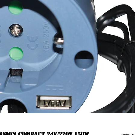
nsion compact 24v/220v 150w