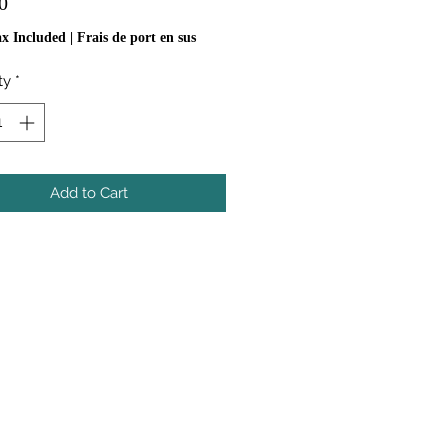
Price
0
ax Included
|
Frais de port en sus
ty
*
Add to Cart