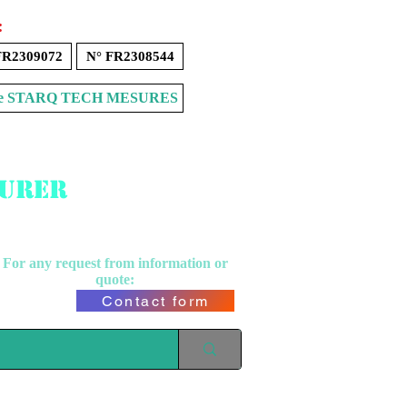
:
FR2309072
N° FR2308544
Store STARQ TECH MESURES
surer
For any request from
information or
quote:
Contact form