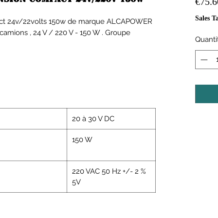
€75.6
Sales T
pact 24v/22volts 150w de marque ALCAPOWER
amions , 24 V / 220 V - 150 W . Groupe
Quanti
20 à 30 V DC
150 W
220 VAC 50 Hz +/- 2 %
5V