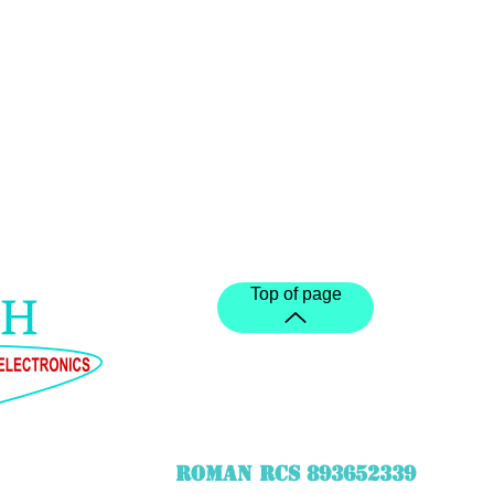
Top of page
ROMAN RCS 893652339