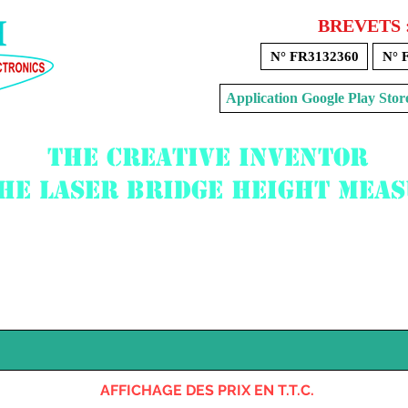
BREVETS 
N° FR3132360
N° 
Application Google Play 
The creative inventor
the laser bridge height mea
Voir mon panier
AFFICHAGE DES PRIX EN T.T.C.