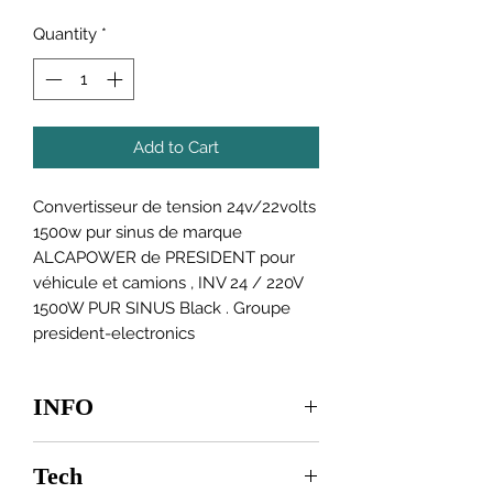
Quantity
*
Add to Cart
Convertisseur de tension 24v/22volts
1500w pur sinus de marque
ALCAPOWER de PRESIDENT pour
véhicule et camions , INV 24 / 220V
1500W PUR SINUS Black . Groupe
president-electronics
INFO
Les modèles en 24/220 volts en
Tech
plusieurs puissance :