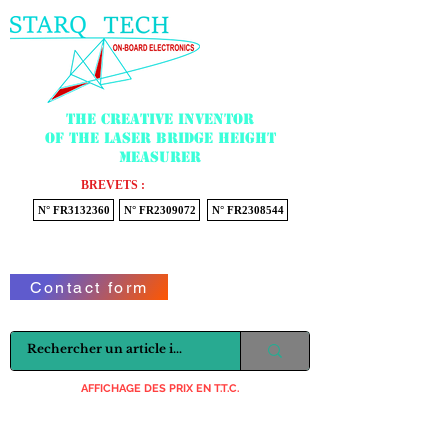
Menu
The creative inventor
of the laser bridge height
measurer
BREVETS :
N° FR3132360
N° FR2309072
N° FR2308544
Voir mon panier
Contact form
AFFICHAGE DES PRIX EN T.T.C.