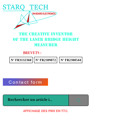
Menu
The creative inventor
of the laser bridge height
measurer
BREVETS :
N° FR3132360
N° FR2309072
N° FR2308544
Voir mon panier
Contact form
AFFICHAGE DES PRIX EN T.T.C.