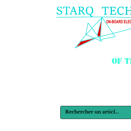
of 
Langues :