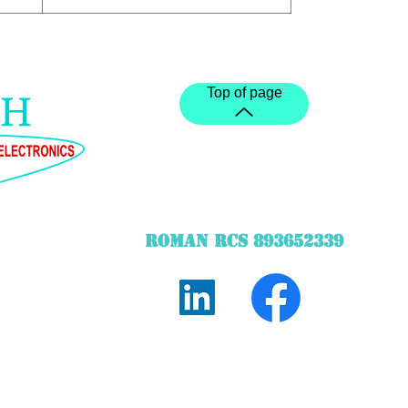
Top of page
ROMAN RCS 893652339
©2020 created by STechWebDesigner STARQ TECH
he bridge height measurer and the touch control panel created by 
Delivery in addition according to the products. Display of prices