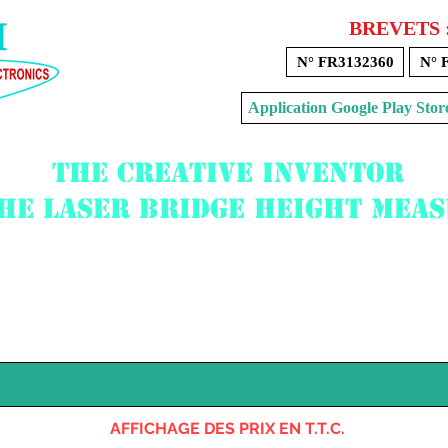
BREVETS 
N° FR3132360
N° 
Application Google Play 
The creative inventor
the laser bridge height mea
Voir mon panier
AFFICHAGE DES PRIX EN T.T.C.