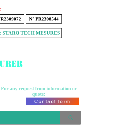
:
FR2309072
N° FR2308544
Store STARQ TECH MESURES
surer
For any request from
information or
quote:
Contact form