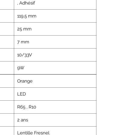
, Adhésif
119,5 mm
25 mm
7 mm
10/33V
9W
Orange
LED
R65 , R10
2 ans
Lentille Fresnel