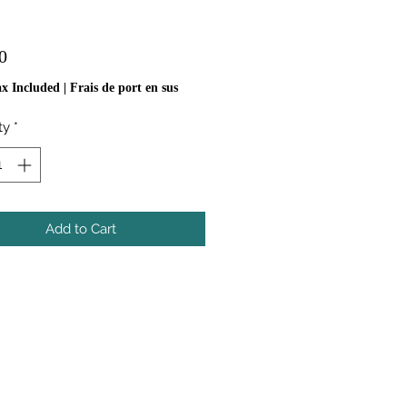
Price
0
ax Included
|
Frais de port en sus
ty
*
Add to Cart