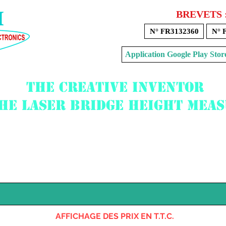
BREVETS 
N° FR3132360
N° 
Application Google Play 
The creative inventor
the laser bridge height mea
Voir mon panier
AFFICHAGE DES PRIX EN T.T.C.