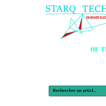
of 
Langues :