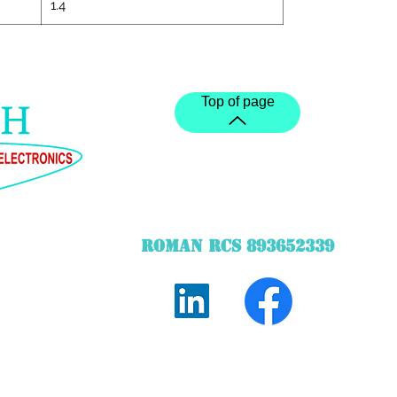
1.4
Top of page
ROMAN RCS 893652339
©2020 created by STechWebDesigner STARQ TECH
he bridge height measurer and the touch control panel created by 