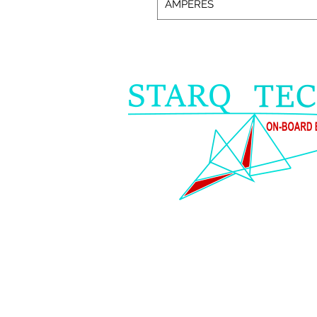
AMPÈRES
T