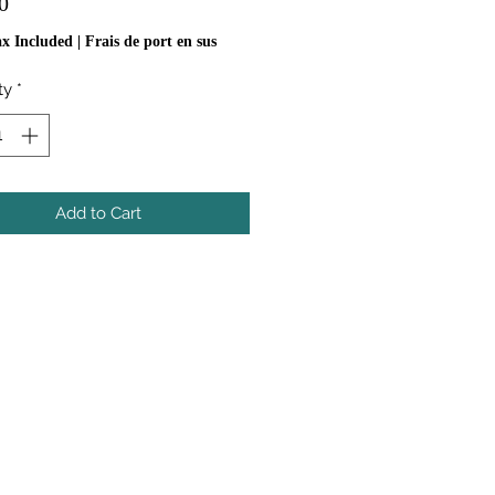
Price
0
ax Included
|
Frais de port en sus
ty
*
Add to Cart