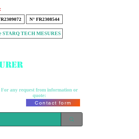
:
FR2309072
N° FR2308544
Store STARQ TECH MESURES
surer
For any request from
information or
quote:
Contact form