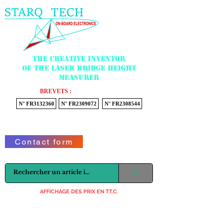
Menu
The creative inventor
of the laser bridge height
measurer
BREVETS :
N° FR3132360
N° FR2309072
N° FR2308544
Voir mon panier
Contact form
AFFICHAGE DES PRIX EN T.T.C.