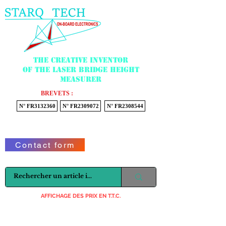
Menu
The creative inventor
of the laser bridge height
measurer
BREVETS :
N° FR3132360
N° FR2309072
N° FR2308544
Voir mon panier
Contact form
AFFICHAGE DES PRIX EN T.T.C.