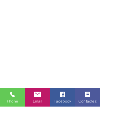
Diamètre ou Entraxe
Ø 129
mm
Voltage
12/24V
conso
19W
Couleur
Orange
Type
LED
LED/HALOGENE
Fixation
Sur tige
flexible
Phone
Email
Facebook
Contactez
Indice IP
IP 65
Homologation
R10, R65
Garantie
2 ans