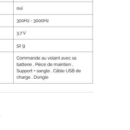
oui
300Hz - 3000Hz
3.7 V
52 g
Commande au volant avec sa
batterie , Pièce de maintien ,
Support + sangle , Câble USB de
charge , Dongle
o