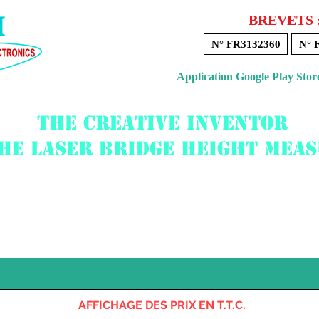
BREVETS 
N° FR3132360
N° 
Application Google Play 
The creative inventor
the laser bridge height mea
Voir mon panier
AFFICHAGE DES PRIX EN T.T.C.