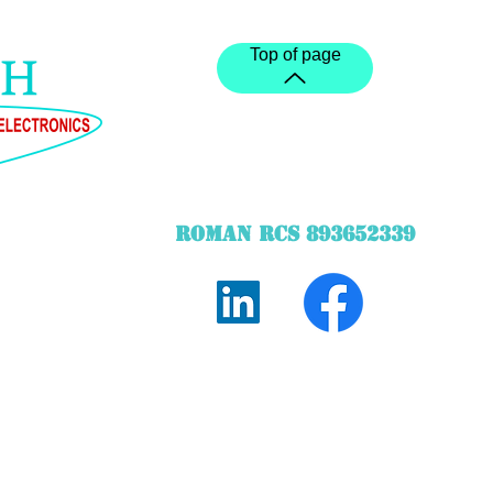
Top of page
ROMAN RCS 893652339
©2020 created by STechWebDesigner STARQ TECH
he bridge height measurer and the touch control panel created by 
Delivery in addition according to the products. Display of prices