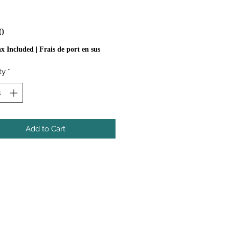
Price
0
ax Included
|
Frais de port en sus
ty
*
Add to Cart