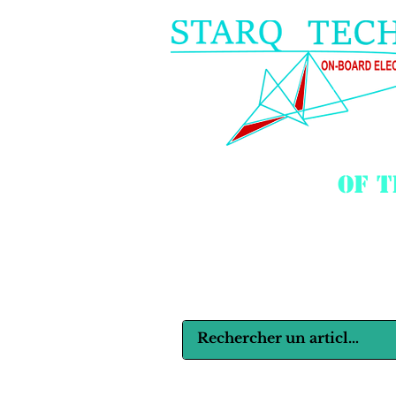
of 
Langues :