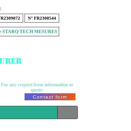
:
FR2309072
N° FR2308544
Store STARQ TECH MESURES
surer
For any request from
information or
quote:
Contact form