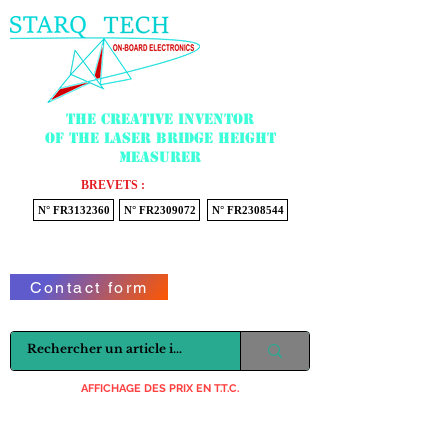
Menu
The creative inventor
of the laser bridge height
measurer
BREVETS :
N° FR3132360
N° FR2309072
N° FR2308544
Voir mon panier
Contact form
AFFICHAGE DES PRIX EN T.T.C.