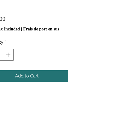
Price
00
ax Included
|
Frais de port en sus
ty
*
Add to Cart