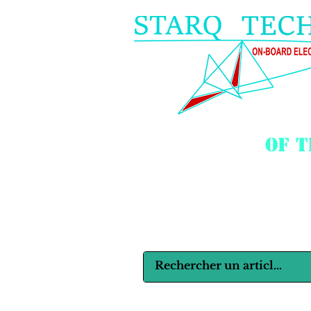
of 
Langues :