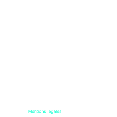
Le Moulec gael
 incl. VAT
Mentions légales