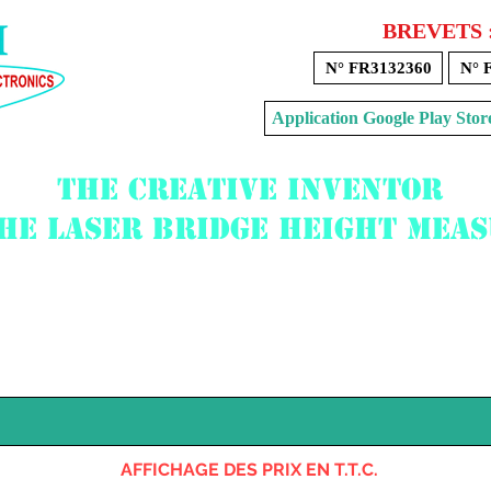
BREVETS 
N° FR3132360
N° 
Application Google Play 
The creative inventor
the laser bridge height mea
Voir mon panier
AFFICHAGE DES PRIX EN T.T.C.