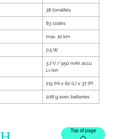
38 tonalités
83 codes
max. 10 km
0,5 W
3,7 V / 950 mAh accu
Li-Ion
215 (H) x 62 (L) x 37 (P)
208 g avec batteries
Top of page