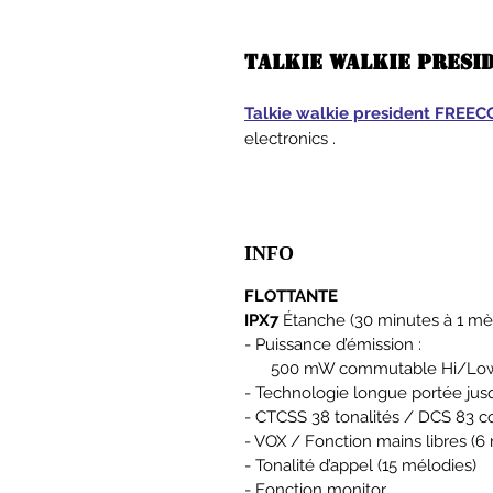
Talkie walkie presi
Talkie walkie president FRE
electronics .
INFO
FLOTTANTE
IPX7
Étanche (30 minutes à 1 mè
- Puissance d’émission :
500 mW commutable Hi/Lo
- Technologie longue portée jus
- CTCSS 38 tonalités / DCS 83 c
- VOX / Fonction mains libres (6
- Tonalité d’appel (15 mélodies)
- Fonction monitor