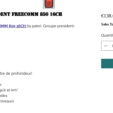
dent FREECOMM 850 16CH
€138.
Sales T
ECOMM 850
16CH
(la paire) .Groupe president-
Quanti
tre de profondeur)
w
qu’à 10 km*
odes
 niveaux)