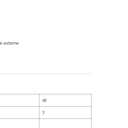
ne externe
16
7