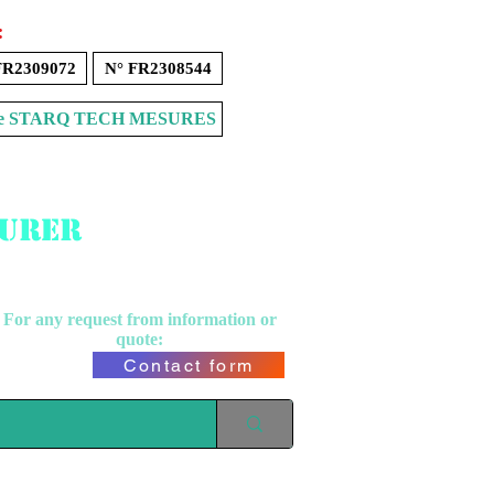
:
FR2309072
N° FR2308544
Store STARQ TECH MESURES
surer
For any request from
information or
quote:
Contact form