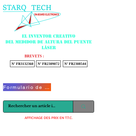
Menu
El inventor creativo
del medidor de altura del puente
láser
BREVETS :
N° FR3132360
N° FR2309072
N° FR2308544
Voir mon panier
Formulario de contacto
AFFICHAGE DES PRIX EN T.T.C.