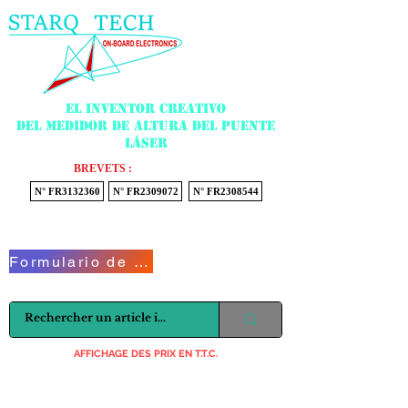
Menu
El inventor creativo
del medidor de altura del puente
láser
BREVETS :
N° FR3132360
N° FR2309072
N° FR2308544
Voir mon panier
Formulario de contacto
AFFICHAGE DES PRIX EN T.T.C.