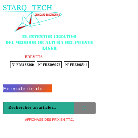
Menu
El inventor creativo
del medidor de altura del puente
láser
BREVETS :
N° FR3132360
N° FR2309072
N° FR2308544
Voir mon panier
Formulario de contacto
AFFICHAGE DES PRIX EN T.T.C.