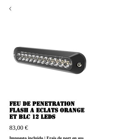
Feu de penetration
flash a eclats orange
et blc 12 Leds
Precio
83,00 €
Impuesto incluido
|
Frais de port en sus