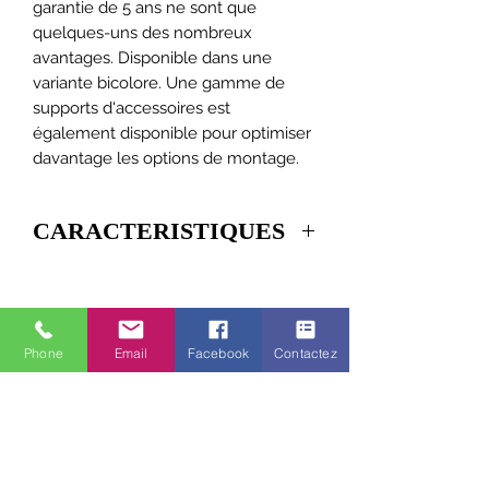
garantie de 5 ans ne sont que
quelques-uns des nombreux
avantages. Disponible dans une
variante bicolore. Une gamme de
supports d'accessoires est
également disponible pour optimiser
davantage les options de montage.
CARACTERISTIQUES
COULEUR
AMBRE / BLANC
MONTER
SURFACE
Phone
Email
Facebook
Contactez
TYPE
12 DEL
DIRECTIONNEL
MODÈLE DE
70
FLASH