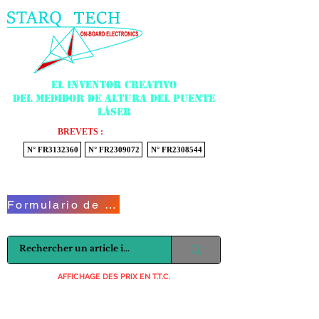
Menu
El inventor creativo
del medidor de altura del puente
láser
BREVETS :
N° FR3132360
N° FR2309072
N° FR2308544
Voir mon panier
Formulario de contacto
AFFICHAGE DES PRIX EN T.T.C.