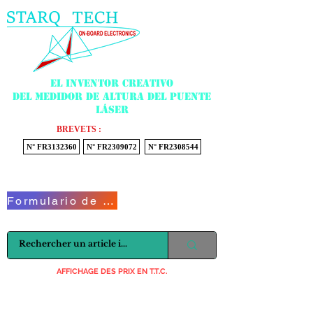
Menu
El inventor creativo
del medidor de altura del puente
láser
BREVETS :
N° FR3132360
N° FR2309072
N° FR2308544
Voir mon panier
Formulario de contacto
AFFICHAGE DES PRIX EN T.T.C.