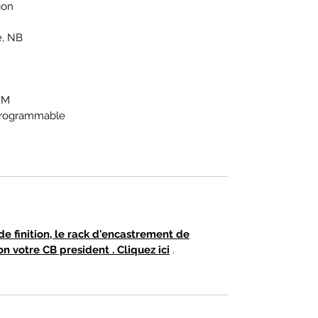
ion
é, NB
FM
 programmable
de finition, le rack d'encastrement de
on votre CB president . Cliquez ici
.