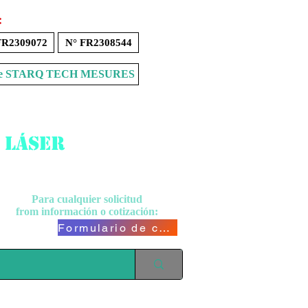
:
FR2309072
N° FR2308544
Store STARQ TECH MESURES
 láser
Para cualquier solicitud
from
información o cotización:
Formulario de contacto