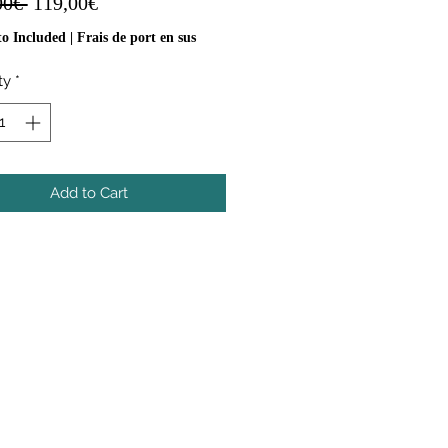
Regular
Sale
00€ 
119,00€
Price
Price
o Included
|
Frais de port en sus
ty
*
Add to Cart