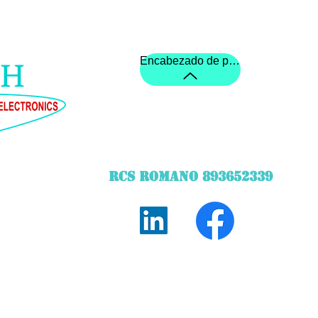
Encabezado de pagina
RCS ROMANO 893652339
©2020 creado por STechWebDesigner STARQ TECH
 medidor de altura del puente y el panel de control táctil creado po
Entrega además según los productos. Visualización de precios IV