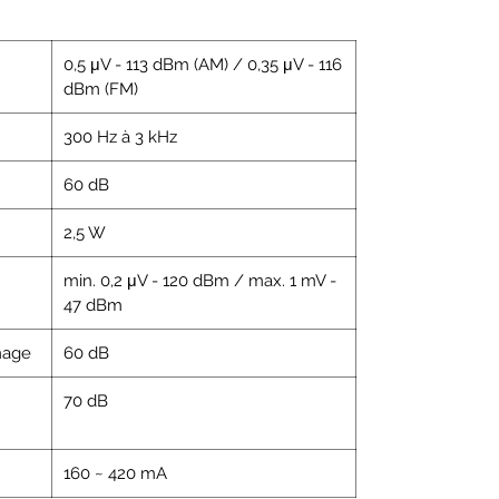
0,5 μV - 113 dBm (AM) / 0,35 μV - 116
dBm (FM)
300 Hz à 3 kHz
60 dB
2,5 W
min. 0,2 μV - 120 dBm / max. 1 mV -
47 dBm
image
60 dB
70 dB
160 ~ 420 mA