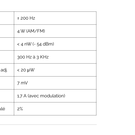
± 200 Hz
4 W (AM/FM)
< 4 nW (- 54 dBm)
300 Hz à 3 KHz
 adj.
< 20 μW
7 mV
1,7 A (avec modulation)
ulé
2%