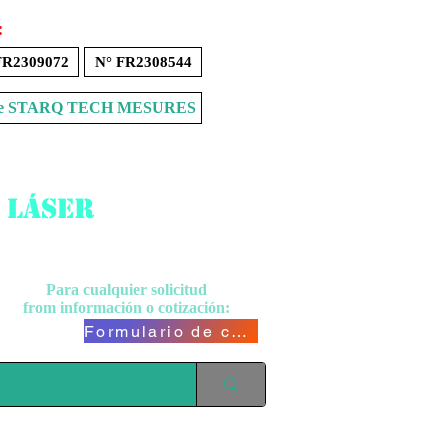
:
FR2309072
N° FR2308544
Store STARQ TECH MESURES
 láser
Para cualquier solicitud
from
información o cotización:
Formulario de contacto