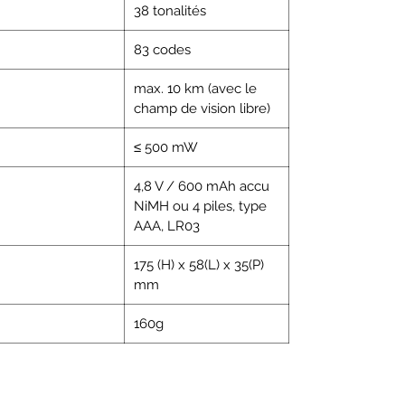
38 tonalités
83 codes
max. 10 km (avec le
champ de vision libre)
≤ 500 mW
4,8 V / 600 mAh accu
NiMH ou 4 piles, type
AAA, LR03
175 (H) x 58(L) x 35(P)
mm
160g