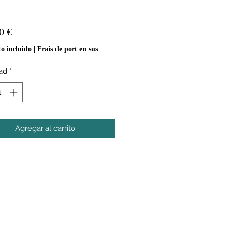
Precio
0 €
o incluido
|
Frais de port en sus
ad
*
Agregar al carrito