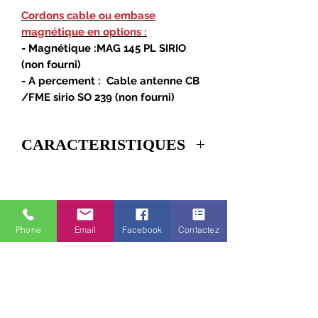
Cordons cable ou embase
magnétique en options :
- Magnétique :MAG 145 PL SIRIO
(non fourni)
- A percement : Cable antenne CB
/FME sirio SO 239 (non fourni)
CARACTERISTIQUES
Radiation:
Omnidirectionnelle
Polarisation:
Linéaire verticale
Phone
Email
Facebook
Contactez
Fréquences:
27 … 30 MHz
Réglable
Systèmes:
CB 27MHz, 10m-
HAM