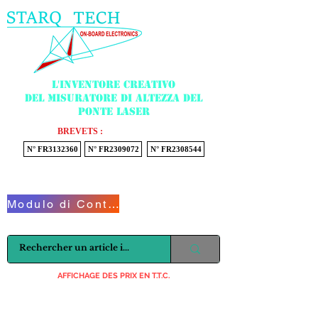
Menu
L'inventore creativo
del misuratore di altezza del
ponte laser
BREVETS :
N° FR3132360
N° FR2309072
N° FR2308544
Voir mon panier
Modulo di Contatto
AFFICHAGE DES PRIX EN T.T.C.