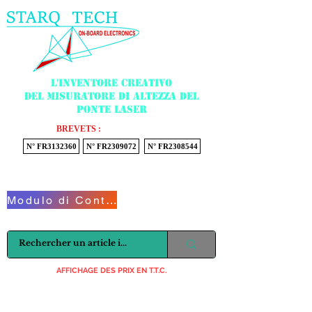
Menu
L'inventore creativo
del misuratore di altezza del
ponte laser
BREVETS :
N° FR3132360
N° FR2309072
N° FR2308544
Voir mon panier
Modulo di Contatto
AFFICHAGE DES PRIX EN T.T.C.