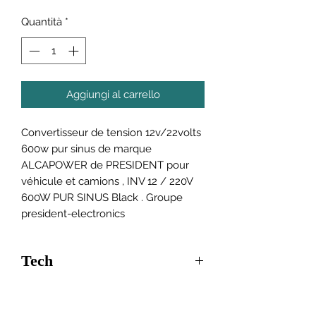
Quantità
*
Aggiungi al carrello
Convertisseur de tension 12v/22volts
600w pur sinus de marque
ALCAPOWER de PRESIDENT pour
véhicule et camions , INV 12 / 220V
600W PUR SINUS Black . Groupe
president-electronics
Tech
Tension d'alimentation : 11 à 15 V
DC