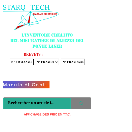
Menu
L'inventore creativo
del misuratore di altezza del
ponte laser
BREVETS :
N° FR3132360
N° FR2309072
N° FR2308544
Voir mon panier
Modulo di Contatto
AFFICHAGE DES PRIX EN T.T.C.