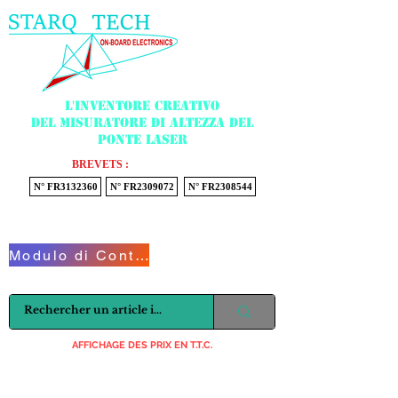
Menu
L'inventore creativo
del misuratore di altezza del
ponte laser
BREVETS :
N° FR3132360
N° FR2309072
N° FR2308544
Voir mon panier
Modulo di Contatto
AFFICHAGE DES PRIX EN T.T.C.