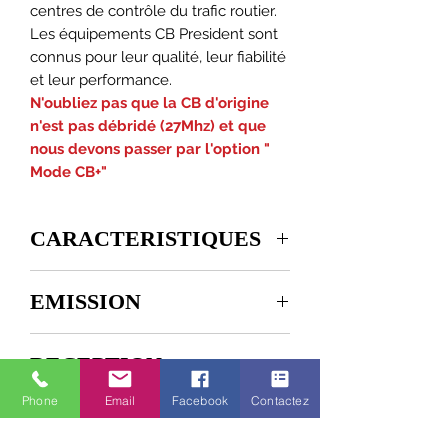
centres de contrôle du trafic routier.
Les équipements CB President sont
connus pour leur qualité, leur fiabilité
et leur performance.
N'oubliez pas que la CB d'origine
n'est pas débridé (27Mhz) et que
nous devons passer par l'option "
Mode CB+"
CARACTERISTIQUES
Réf.: TXPR500
EMISSION
Dimensions (mm) : 125 (L) x 175 (P) x
45 (A) mm
Sélecteur de canaux rotatif
Tolérance de
± 300 Hz
RECEPTION
- Réglage volume et M/A
fréquence
- RF Power
Phone
Email
Facebook
Contactez
- Squelch manuel et ASC
:Sensibilité max.
0,7 μV -110
:Puissance
13 W AM (50
- Grand afficheur LCD multifonction
à 20 dB sinad
dBm (AM) /
porteuse
W PEP) / 35