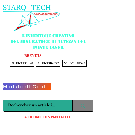
Menu
L'inventore creativo
del misuratore di altezza del
ponte laser
BREVETS :
N° FR3132360
N° FR2309072
N° FR2308544
Voir mon panier
Modulo di Contatto
AFFICHAGE DES PRIX EN T.T.C.