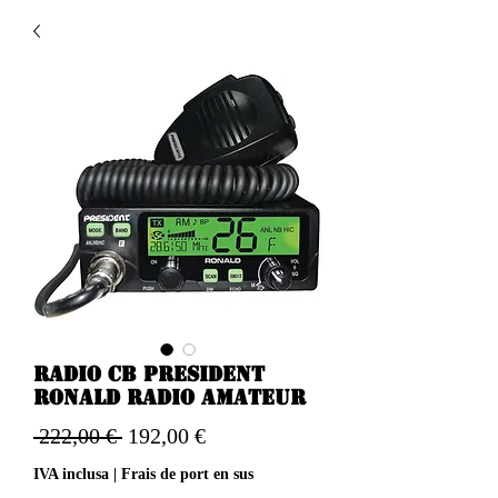
Radio CB PRESIDENT
RONALD radio amateur
Prezzo
Prezzo
 222,00 € 
192,00 €
regolare
scontato
IVA inclusa
|
Frais de port en sus