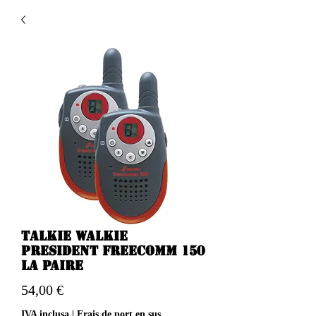
Talkie walkie
president FREECOMM 150
la paire
Prezzo
54,00 €
IVA inclusa
|
Frais de port en sus