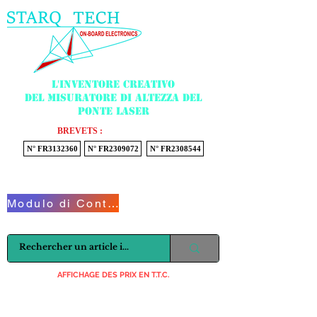
Menu
L'inventore creativo
del misuratore di altezza del
ponte laser
BREVETS :
N° FR3132360
N° FR2309072
N° FR2308544
Voir mon panier
Modulo di Contatto
AFFICHAGE DES PRIX EN T.T.C.