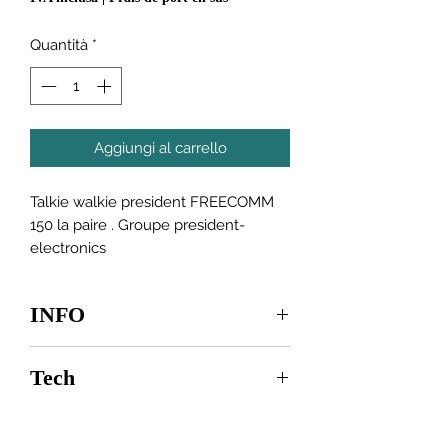
Quantità
*
Aggiungi al carrello
Talkie walkie president FREECOMM
150 la paire . Groupe president-
electronics
INFO
- Eclairage LED
Tech
- 8 canaux
- Puissance d'émission 500 mW
- Réglage du volume (up/down)
Nombre de
:
8
- VOX / Fonction mains libres