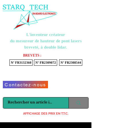
Menu
L'inventeur créateur
du mesureur de hauteur de pont lasers
breveté, à double lidar.
BREVETS :
N° FR3132360
N° FR2309072
N° FR2308544
Voir mon panier
Contactez-nous
AFFICHAGE DES PRIX EN T.T.C.