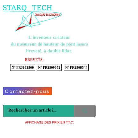
Menu
L'inventeur créateur
du mesureur de hauteur de pont lasers
breveté, à double lidar.
BREVETS :
N° FR3132360
N° FR2309072
N° FR2308544
Voir mon panier
Contactez-nous
AFFICHAGE DES PRIX EN T.T.C.