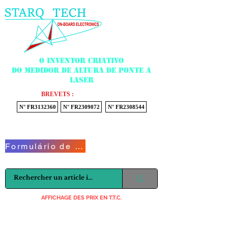
Menu
O inventor criativo
do medidor de altura de ponte a
laser
BREVETS :
N° FR3132360
N° FR2309072
N° FR2308544
Voir mon panier
Formulário de Contato
AFFICHAGE DES PRIX EN T.T.C.