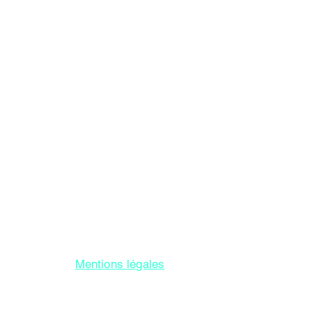
or Le Moulec gael
ncluindo IVA
Mentions légales