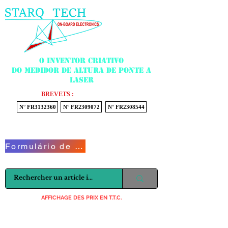
Menu
O inventor criativo
do medidor de altura de ponte a
laser
BREVETS :
N° FR3132360
N° FR2309072
N° FR2308544
Voir mon panier
Formulário de Contato
AFFICHAGE DES PRIX EN T.T.C.