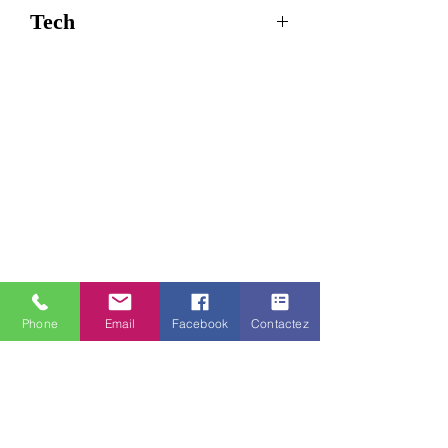
Tech
Tension
:
20 à 30 V
d'alimentation
DC
Puissance de
:
400 W
sortie en continu
Tension /
:
220 VAC
Fréquence de
50 Hz +/-
sortie
2 %
5V
Phone
Email
Facebook
Contactez