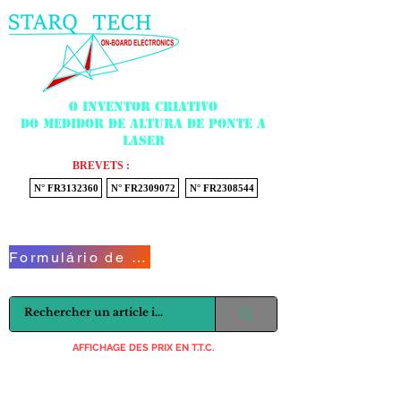
Menu
O inventor criativo
do medidor de altura de ponte a
laser
BREVETS :
N° FR3132360
N° FR2309072
N° FR2308544
Voir mon panier
Formulário de Contato
AFFICHAGE DES PRIX EN T.T.C.