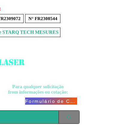
:
FR2309072
N° FR2308544
Store STARQ TECH MESURES
 laser
Para qualquer solicitação
from
informações ou cotação:
Formulário de Contato