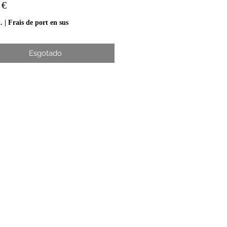
Preço
 €
.
|
Frais de port en sus
Esgotado