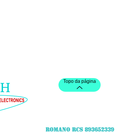
Topo da página
ROMANO RCS 893652339