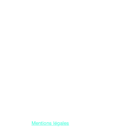
or Le Moulec gael
ncluindo IVA
Mentions légales