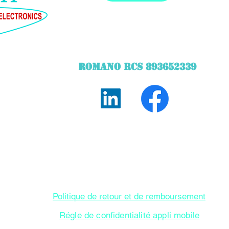
ROMANO RCS 893652339
©2020 criado por STechWebDesigner STARQ TECH
edidor de altura de ponte e o painel de controle de toque criado p
Entrega adicional de acordo com os produtos. Exibição de preços i
Politique de retour et de remboursement
Régle de confidentialité appli mobile