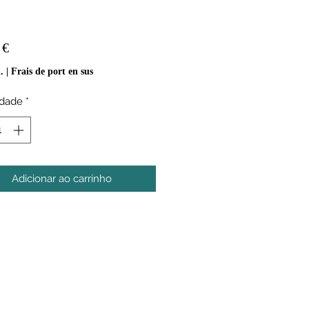
Preço
 €
.
|
Frais de port en sus
idade
*
Adicionar ao carrinho