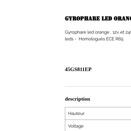
Gyrophare Led orange
Gyrophare led orange , 12v et 24v 
leds - Homologués ECE R65
45GS811EP
description
Hauteur
Voltage