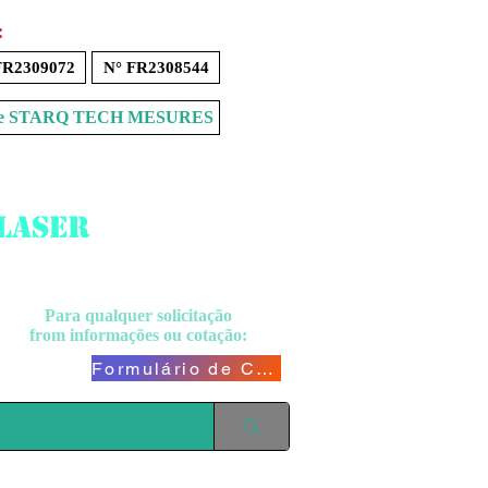
:
FR2309072
N° FR2308544
Store STARQ TECH MESURES
 laser
Para qualquer solicitação
from
informações ou cotação:
Formulário de Contato