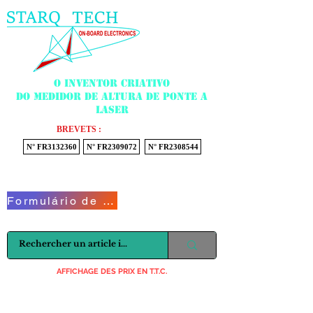
Menu
O inventor criativo
do medidor de altura de ponte a
laser
BREVETS :
N° FR3132360
N° FR2309072
N° FR2308544
Voir mon panier
Formulário de Contato
AFFICHAGE DES PRIX EN T.T.C.