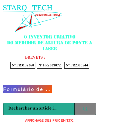
Menu
O inventor criativo
do medidor de altura de ponte a
laser
BREVETS :
N° FR3132360
N° FR2309072
N° FR2308544
Voir mon panier
Formulário de Contato
AFFICHAGE DES PRIX EN T.T.C.