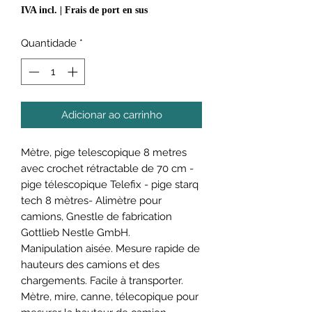
normal
promocional
IVA incl.
|
Frais de port en sus
Quantidade
*
Adicionar ao carrinho
Mètre, pige telescopique 8 metres
avec crochet rétractable de 70 cm -
pige télescopique Telefix - pige starq
tech 8 mètres- Alimètre pour
camions, Gnestle de fabrication
Gottlieb Nestle GmbH.
Manipulation aisée. Mesure rapide de
hauteurs des camions et des
chargements. Facile à transporter.
Mètre, mire, canne, télecopique pour